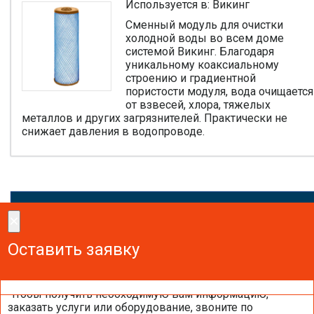
Используется в: Викинг
Сменный модуль для очистки
холодной воды во всем доме
системой Викинг. Благодаря
уникальному коаксиальному
строению и градиентной
пористости модуля, вода очищается
от взвесей, хлора, тяжелых
металлов и других загрязнителей. Практически не
снижает давления в водопроводе.
×
×
Сделайте заказ!
Оставить заявку
Оставить заявку
Оставить заявку
Чтобы получить необходимую вам информацию,
заказать услуги или оборудование, звоните по