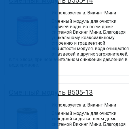
Сменный модуль B505-14
Используется в: Викинг-Мини
Сменный модуль для очистки
горячей воды во всем доме
системой Викинг Мини. Благодаря
уникальному коаксиальному
строению и градиентной
пористости модуля, вода очищается
от взвесей и других загрязнителей,
в т.ч. хлора, при незначительном снижении давления в
водопроводе.
Сменный модуль B505-13
Используется в: Викинг-Мини
Сменный модуль для очистки
холодной воды во всем доме
системой Викинг Мини. Благодаря