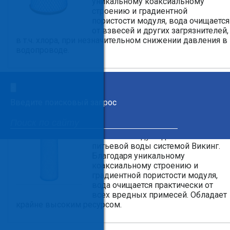
уникальному коаксиальному
строению и градиентной
пористости модуля, вода очищается
от взвесей и других загрязнителей,
в т.ч. хлора, при незначительном снижении давления в
водопроводе.
×
Сменный модуль B150-Plus
Введите поисковый запрос
Используется в: Викинг
Сменный модуль для очистки
питьевой воды системой Викинг.
Благодаря уникальному
коаксиальному строению и
градиентной пористости модуля,
вода очищается практически от
всех вредных примесей. Обладает
крайне высоким ресурсом.