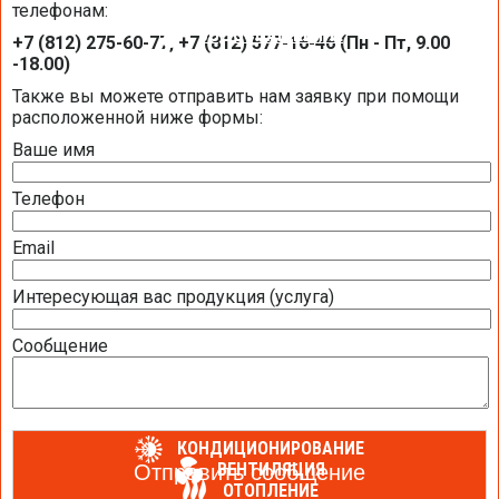
телефонам:
ВОДОСНАБЖЕНИЕ
+7 (812) 275-60-77, +7 (812) 577-16-46 (Пн - Пт, 9.00
-18.00)
Также вы можете отправить нам заявку при помощи
ВОДООЧИСТКА ДЛЯ КУХНИ
расположенной ниже формы:
ВОДООЧИСТКА ДЛЯ КВАРТИРЫ
Ваше имя
МАГИСТРАЛЬНЫЕ ФИЛЬТРЫ (КОЛБЫ)
Телефон
КАРТРИДЖИ (СМЕННЫЕ ЭЛЕМЕНТЫ)
Email
ВОДООЧИСТКА ДЛЯ ДОМА
Интересующая вас продукция (услуга)
ОБЕЗЗАРАЖИВАНИЕ ВОДЫ УЛЬТРАФИОЛЕТОМ
Сообщение
САНТЕХНИЧЕСКОЕ И ИНЖЕНЕРНОЕ ОБОРУДОВАНИЕ TECE
ВОДОНАГРЕВАТЕЛИ
КОНДИЦИОНИРОВАНИЕ
ВЕНТИЛЯЦИЯ
ОТОПЛЕНИЕ