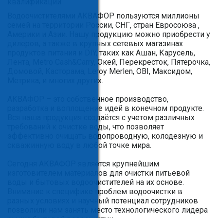
квалификации.
Водоочистителями АКВАФОР пользуются миллионы
семей на территории России, СНГ, стран Евросоюза ,
Америки и Азии. Нашу продукцию можно приобрести у
дилеров, а также в крупных сетевых магазинах
продуктов питания и DIY, таких как Ашан, Карусель,
Лента, Metro Cash&Carry, Окей, Перекресток, Пятерочка,
Домовой, Касторама, Leroy Merlen, OBI, Максидом,
Метрика, и многих других.
АКВАФОР – это собственное производство,
разработка и воплощение идей в конечном продукте.
Вся наша продукция создаётся с учетом различных
требований к очистке воды, что позволяет
эффективно очищать водопроводную, колодезную и
скважинную воду в любой точке мира.
Сегодня АКВАФОР является крупнейшим
изготовителем материалов для очистки питьевой
воды и бытовых водоочистителей на их основе.
Внимание к специфике проблем водоочистки в
разных условиях и научный потенциал сотрудников
позволили нам занять место технологического лидера