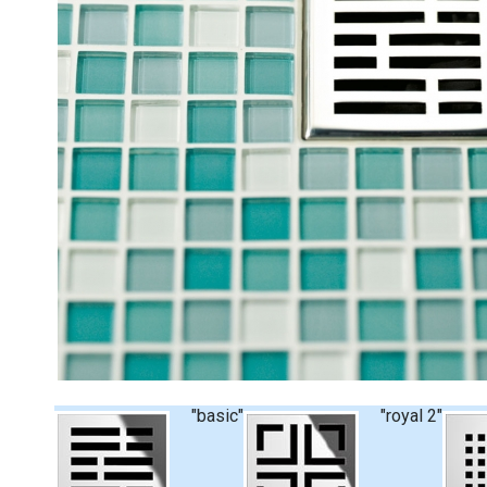
"basic"
"royal 2"