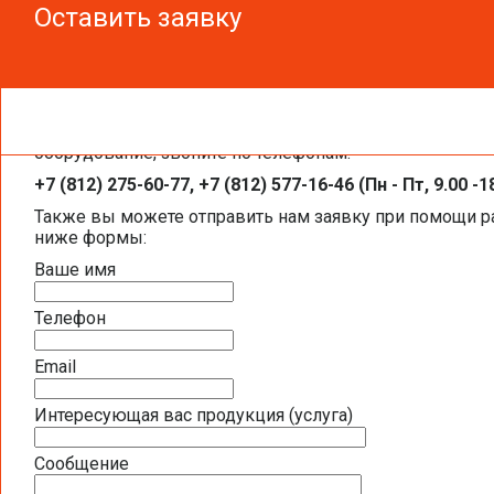
Оставить заявку
Оставить заявку
Чтобы получить необходимую вам информацию, заказа
ВОДОСНАБЖЕНИЕ
оборудование, звоните по телефонам:
+7 (812) 275-60-77, +7 (812) 577-16-46 (Пн - Пт, 9.00 -1
ВОДООЧИСТКА ДЛЯ КУХНИ
Также вы можете отправить нам заявку при помощи 
ниже формы:
ВОДООЧИСТКА ДЛЯ КВАРТИРЫ
Ваше имя
ВОДООЧИСТКА ДЛЯ ДОМА
Телефон
ОБЕЗЗАРАЖИВАНИЕ ВОДЫ УЛЬТРАФИОЛЕТОМ
САНТЕХНИЧЕСКОЕ И ИНЖЕНЕРНОЕ ОБОРУДОВАНИЕ TECE
Email
ТРУБЫ ВОДОСНАБЖЕНИЯ, ОТОПЛЕНИЯ TECE (TECEFLEX)
Интересующая вас продукция (услуга)
ИНСТАЛЛЯЦИЯ TECE (TECEPROFIL)
Сообщение
ДРЕНАЖНЫЕ КАНАЛЫ TECE (TECEDRAINLINE)