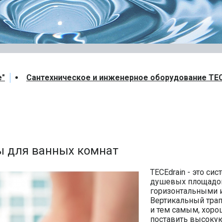
е"
Сантехническое и инженерное оборудование TE
ы для ванных комнат
TECEdrain - это с
душевых площадок.
горизонтальными 
Вертикальный трап
и тем самым, хор
поставить высокую