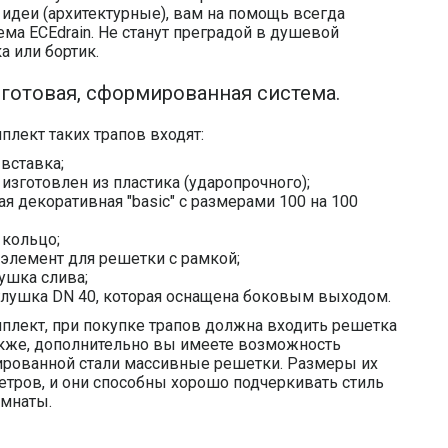
идеи (архитектурные), вам на помощь всегда
ема ECEdrain. Не станут преградой в душевой
а или бортик.
о готовая, сформированная система.
плект таких трапов входят:
вставка;
изготовлен из пластика (ударопрочного);
я декоративная "basic" с размерами 100 на 100
 кольцо;
элемент для решетки с рамкой;
ушка слива;
аглушка DN 40, которая оснащена боковым выходом.
плект, при покупке трапов должна входить решетка
 Также, дополнительно вы имеете возможность
ированной стали массивные решетки. Размеры их
етров, и они способны хорошо подчеркивать стиль
мнаты.