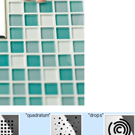
"quadratum"
"drops"