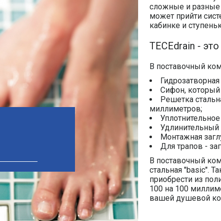
сложные и разные 
может прийти сист
кабинке и ступеньк
TECEdrain - эт
В поставочный ком
Гидрозатворная 
Сифон, который 
Решетка стальна
миллиметров;
Уплотнительное
Удлинительный 
Монтажная загл
Для трапов - з
В поставочный ком
стальная "basic".
приобрести из пол
100 на 100 миллим
вашей душевой ко