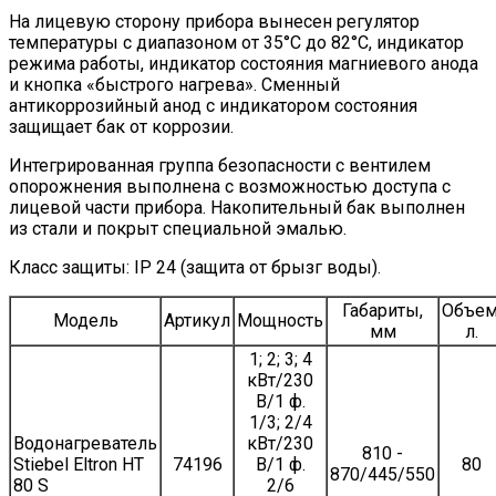
На лицевую сторону прибора вынесен регулятор
температуры с диапазоном от 35°С до 82°С, индикатор
режима работы, индикатор состояния магниевого анода
и кнопка «быстрого нагрева». Сменный
антикоррозийный анод с индикатором состояния
защищает бак от коррозии.
Интегрированная группа безопасности с вентилем
опорожнения выполнена с возможностью доступа с
лицевой части прибора. Накопительный бак выполнен
из стали и покрыт специальной эмалью.
Класс защиты: IP 24 (защита от брызг воды).
Габариты,
Объем
Модель
Артикул
Мощность
мм
л.
1; 2; 3; 4
кВт/230
В/1 ф.
1/3; 2/4
Водонагреватель
кВт/230
810 -
Stiebel Eltron HT
74196
В/1 ф.
80
870/445/550
80 S
2/6