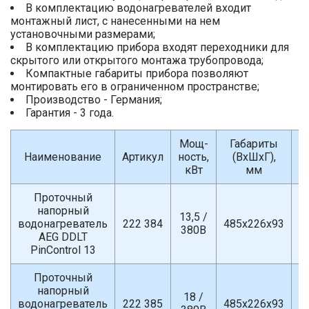
В комплектацию водонагревателей входит
монтажный лист, с нанесенными на нем
установочными размерами;
В комплектацию прибора входят переходники для
скрытого или открытого монтажа трубопровода;
Компактные габариты прибора позволяют
монтировать его в ограниченном пространстве;
Производство - Германия;
Гарантия - 3 года.
Мощ-
Габариты
П
Наименование
Артикул
ность,
(ВхШхГ),
кВт
мм
Проточный
напорный
13,5 /
водонагреватель
222 384
485х226х93
380В
AEG DDLT
PinControl 13
Проточный
напорный
18 /
водонагреватель
222 385
485х226х93