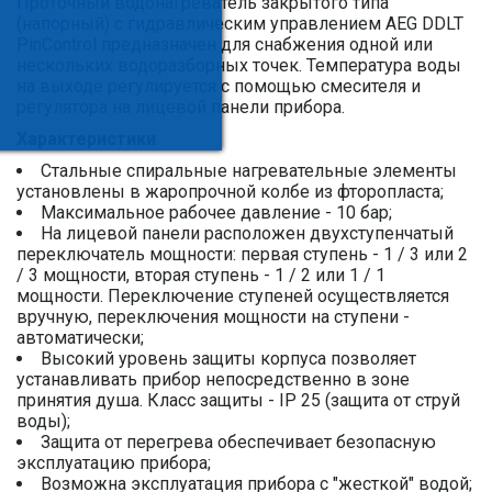
Проточный водонагреватель закрытого типа
(напорный) с гидравлическим управлением AEG DDLT
PinControl предназначен для снабжения одной или
нескольких водоразборных точек. Температура воды
на выходе регулируется с помощью смесителя и
регулятора на лицевой панели прибора.
Характеристики
Стальные спиральные нагревательные элементы
установлены в жаропрочной колбе из фторопласта;
Максимальное рабочее давление - 10 бар;
На лицевой панели расположен двухступенчатый
переключатель мощности: первая ступень - 1 / 3 или 2
/ 3 мощности, вторая ступень - 1 / 2 или 1 / 1
мощности. Переключение ступеней осуществляется
вручную, переключения мощности на ступени -
автоматически;
Высокий уровень защиты корпуса позволяет
устанавливать прибор непосредственно в зоне
принятия душа. Класс защиты - IP 25 (защита от струй
воды);
Защита от перегрева обеспечивает безопасную
эксплуатацию прибора;
Возможна эксплуатация прибора с "жесткой" водой;