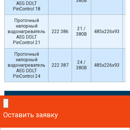
380В
AEG DDLT
PinControl 18
Проточный
напорный
21 /
водонагреватель
222 386
485х226х93
380В
AEG DDLT
PinControl 21
Проточный
напорный
24 /
водонагреватель
222 387
485х226х93
380В
AEG DDLT
PinControl 24
×
×
Сделайте заказ!
Оставить заявку
Оставить заявку
Оставить заявку