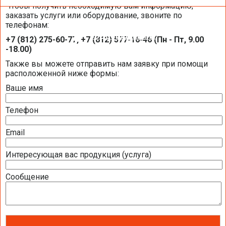
Чтобы получить необходимую вам информацию,
заказать услуги или оборудование, звоните по
телефонам:
ВОДОСНАБЖЕНИЕ
+7 (812) 275-60-77, +7 (812) 577-16-46 (Пн - Пт, 9.00
-18.00)
Также вы можете отправить нам заявку при помощи
ВОДООЧИСТКА ДЛЯ КУХНИ
расположенной ниже формы:
ВОДООЧИСТКА ДЛЯ КВАРТИРЫ
Ваше имя
ВОДООЧИСТКА ДЛЯ ДОМА
Телефон
ОБЕЗЗАРАЖИВАНИЕ ВОДЫ УЛЬТРАФИОЛЕТОМ
Email
САНТЕХНИЧЕСКОЕ И ИНЖЕНЕРНОЕ ОБОРУДОВАНИЕ TECE
ВОДОНАГРЕВАТЕЛИ
Интересующая вас продукция (услуга)
STIEBEL ELTRON
Сообщение
AEG
Однофазные проточные водонагреватели